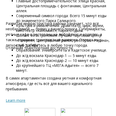
Главные достопримечательности: Улица Красная,
Центральная площадь с фонтанами, Центральная
аллея.
Современный символ города: Всего 15 минут езды
до знаменитого Парка Галицкого.
Развитая инфраструктура района означает, что всё
Культура и развлечения: Драмтеатр, цирк, музеи,
необходимое — прямо у вашего порога. Супермаркеты,
кинотеатр «Киномакс», парки отдыха.
уютные кафе и рестораны на любой вкус и кошелек, а
Шопинг и гастрономия: Лучший торговый центр
также огромная транспортная развязка. Отсюда вы с
«Галерея», Центральный рынок, ресторан «Родина»,
легкостью доберетесь в любую точку города.
клуб “La Villa”.
Отличная транспортная доступность:
Образование: Университеты и Кадетское училище.
До ж/д вокзала Краснодар-1 — 5 минут езды.
До ж/д вокзала Краснодар-2 — 10 минут езды.
До крупнейшего ТЦ «МЕГА-Адыгея» — всего 7
минут.
В самих апартаментах создана уютная и комфортная
атмосфера, где есть всё для вашего идеального
пребывания.
Learn more